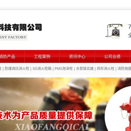
消防产品
工程案例
资讯中心
公司业绩
栓
|
防撞调压消火栓
|
SG消火栓箱
|
PMS泡沫栓
|
水泵接合器
|
异形消火栓
|
消防炮