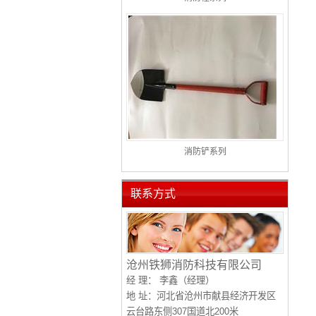
消防铲系列
联系方式
沧州铁狮消防科技有限公司
经 理：
李鑫（经理）
地 址：河北省沧州市献县经济开发区
云台路东侧307国道北200米