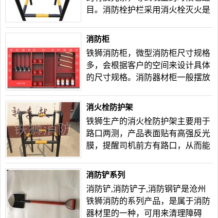
目。消防栓护栏采用消火栓灭火是
常用的灭火方式,它由蓄水池、加压
送水装置冰泵)及室内消火栓等主
消防柜
要设备构成,这些设备的电气控制包
铁狮消防柜，微型消防柜尺寸规格
括水池的水位控制、消防用水和加
多，会根据客户的空间来设计具体
压水泵的启动。
的尺寸规格。消防器材柜一般摆放
在消防控制中心，也_是室内，而
消防器材架一般摆放在室外。两者
消火栓防护架
有内外之分，在使用范围方面，消
铁狮生产的消火栓防护架主要用于
防柜比消防架的摆放物品多，消防
路口两测，产品表面贴有高强反光
架只能摆放一些救火工具，消防柜
膜，提醒司机前方有路口，从而能
可摆放救火服、救火工具等器材设
达到减速带的作用，可根据客户的
备。
要求定做各种规格的不同颜色的消
消防铲系列
火栓防护架。
消防铲,消防铲子,消防钢铲是沧州
铁狮消防的系列产品，是属于消防
器材里的一种，可用来清理障碍