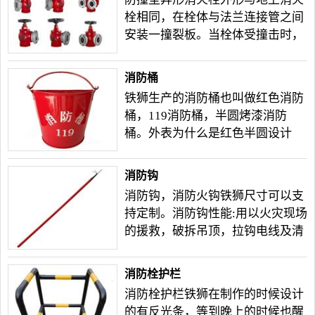
栓相同，在栓体与法兰连接管之间
安装一撞裂板。当栓体受撞击时，
撞裂板先破裂受损，栓阀可以封闭
压力水，无泄漏。SSF型防撞地上
消防桶
消火栓性能及应用与地上消火栓相
铁狮生产的消防桶也叫做红色消防
同。我公司常年承接异型消防栓订
桶，119消防桶，半圆烤漆消防
做。
桶。外表为什么是红色半圆设计
呢，是因为外层红色烤漆，预防铁
桶生锈同时颜色鲜艳醒目，能够容
消防钩
易被发现，标志明显，容易拿取使
消防钩，消防火钩铁狮尺寸可以支
用在扑救火灾时有效散开桶内黄
持定制。消防钩性能:用以火灾现场
沙，增大扑救面积。
的援救，破拆吊顶，拉钩电线及清
理阻碍，火灾现场的钩物清理，性
能稳定。材质铁狮用心选择，欢迎
消防栓护栏
新老客户前来选购。
消防栓护栏铁狮在制作的时候设计
的有反光条，等到晚上的时候也醒