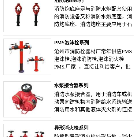
消防炮座系列
为国内外客户服务。
消防炮底座是与消防水炮配套使用
的消防设备又称消防水炮底座，消
防炮底座、消防炮座主要应用于石
油化工企业的油区，易燃易爆区、
大型仓库、码头、矿山等场所。
PMS泡沫栓系列
沧州市消防栓器材厂常年供应PMS
泡沫栓,泡沫消防栓,泡沫消火栓
PMS,厂家_，直接让利给客户，批
发更有优惠。
水泵接合器系列
消防水泵接合器，用于消防车或机
动泵向建筑物内消防给水系统输送
消防用水和其他液体灭火剂的连接
器具。水泵接合器安装形式有地上
式（SQS）、地下式（SQX）、墙
异形消火栓系列
壁式（SQB）等形式。
防撞型异形消火栓外形与地上消火