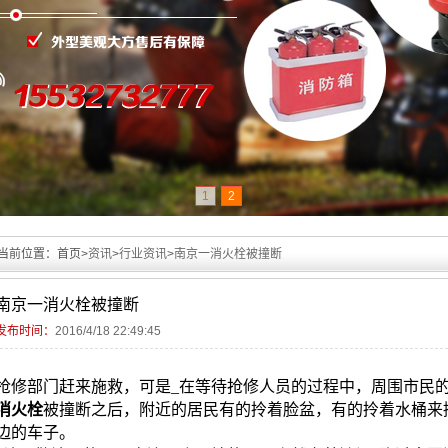
1
2
当前位置：
首页>
资讯
>
行业资讯
>
南京一消火栓被撞断
南京一消火栓被撞断
发布时间：
2016/4/18 22:49:45
抢修部门赶来施救，可是_在等待抢修人员的过程中，周围市民
消火栓
被撞断之后，附近的居民有的拎着脸盆，有的拎着水桶来
边的车子。