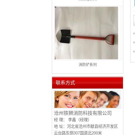
消防铲系列
联系方式
沧州铁狮消防科技有限公司
经 理：
李鑫（经理）
地 址：河北省沧州市献县经济开发区
云台路东侧307国道北200米