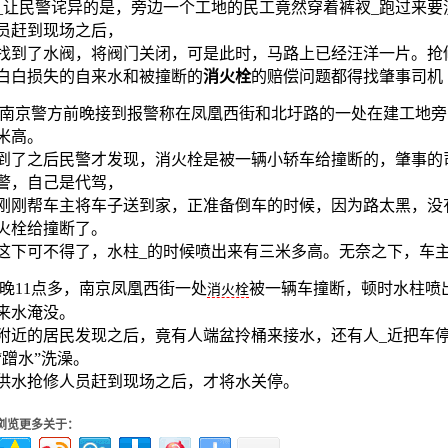
_让民警诧异的是，旁边一个工地的民工竟然穿着裤衩_跑过来
员赶到现场之后，
找到了水阀，将阀门关闭，可是此时，马路上已经汪洋一片。抢
白白损失的自来水和被撞断的
消火栓
的赔偿问题都得找肇事司机
南京警方前晚接到报警称在凤凰西街和北圩路的一处在建工地旁
米高。
到了之后民警才发现，消火栓是被一辆小轿车给撞断的，肇事的
警，自己是代驾，
刚刚帮车主将车子送到家，正准备倒车的时候，因为路太黑，没
火栓给撞断了。
这下可不得了，水柱_的时候喷出来有三米多高。无奈之下，车
晚11点多，南京凤凰西街一处
被一辆车撞断，顿时水柱喷
消火栓
来水淹没。
附近的居民发现之后，竟有人端盆拎桶来接水，还有人_近把车
“蹭水”洗澡。
供水抢修人员赶到现场之后，才将水关停。
浏览更多关于：