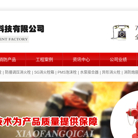
消防产品
工程案例
资讯中心
公司业绩
栓
|
防撞调压消火栓
|
SG消火栓箱
|
PMS泡沫栓
|
水泵接合器
|
异形消火栓
|
消防炮