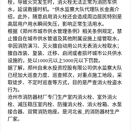
栓，导致火灾发生时，消火栓无法正常为消防车供
水，延误救援时机。”供水监察大队代理队长金嵩介
绍，此外，随意启用消火栓还会造成周边居民特别是
高层用户用水瞬间失压，影响正常生活用水。
根据《郑州市城市供水管理条例》相关条例规定，禁
止擅自在城市供水管道及其他附属设施上接管取水，
非因消防演习、灭火擅自动用公共无表消火栓取水；
擅自改装、复装、迁移、启闭或者损坏城市公共供水
设施的，处以1000元以上5000元以下罚款。
据了解，郑州自来水投资控股有限公司供水监察大队
已经加大巡查力度、巡查频次，对重点施工地段，采
取徒步、不定时巡查等方式，目的是严查消火栓盗水
行为。
沧州市消防器材厂专门生产室内消火栓、室外消火
栓、减压稳压室内栓、防撞消火栓、
消火栓
箱、水泵
接合器、双臂
消防炮座
。是河北省_的消防器材生产
厂家。