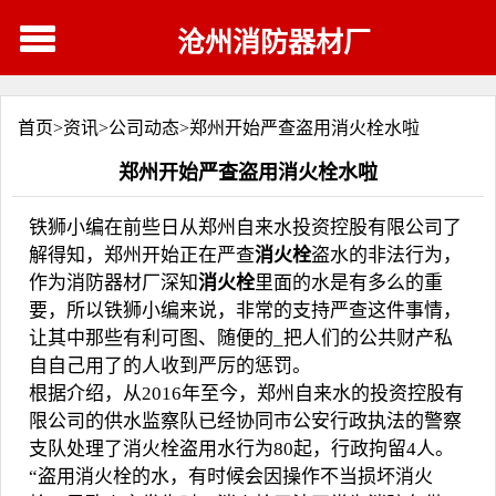
沧州消防器材厂
首页>
资讯
>
公司动态
>
郑州开始严查盗用消火栓水啦
郑州开始严查盗用消火栓水啦
铁狮小编在前些日从郑州自来水投资控股有限公司了
解得知，郑州开始正在严查
消火栓
盗水的非法行为，
作为消防器材厂深知
消火栓
里面的水是有多么的重
要，所以铁狮小编来说，非常的支持严查这件事情，
让其中那些有利可图、随便的_把人们的公共财产私
自自己用了的人收到严厉的惩罚。
根据介绍，从2016年至今，郑州自来水的投资控股有
限公司的供水监察队已经协同市公安行政执法的警察
支队处理了消火栓盗用水行为80起，行政拘留4人。
“盗用消火栓的水，有时候会因操作不当损坏消火